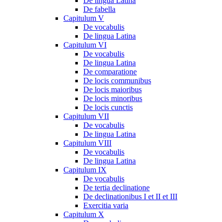
De lingua Latina
De fabella
Capitulum V
De vocabulis
De lingua Latina
Capitulum VI
De vocabulis
De lingua Latina
De comparatione
De locis communibus
De locis maioribus
De locis minoribus
De locis cunctis
Capitulum VII
De vocabulis
De lingua Latina
Capitulum VIII
De vocabulis
De lingua Latina
Capitulum IX
De vocabulis
De tertia declinatione
De declinationibus I et II et III
Exercitia varia
Capitulum X