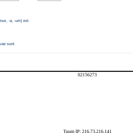
0
2
1
5
6
2
7
3
Tuum IP: 216.73.216.141