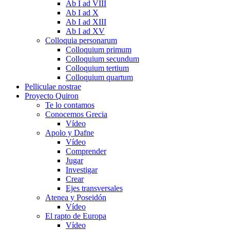
Ab I ad VIII
Ab I ad X
Ab I ad XIII
Ab I ad XV
Colloquia personarum
Colloquium primum
Colloquium secundum
Colloquium tertium
Colloquium quartum
Pelliculae nostrae
Proyecto Quiron
Te lo contamos
Conocemos Grecia
Vídeo
Apolo y Dafne
Vídeo
Comprender
Jugar
Investigar
Crear
Ejes transversales
Atenea y Poseidón
Vídeo
El rapto de Europa
Vídeo