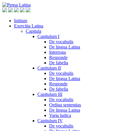
Initium
Exercitia Latina
Capitula
Capitulum I
De vocabulis
De lingua Latina
Interroga
Responde
De fabella
Capitulum II
De vocabulis
De lingua Latina
Responde
De fabella
Capitulum III
De vocabulis
Ordina sententias
De lingua Latina
Varia ludica
Capitulum IV
De vocabulis