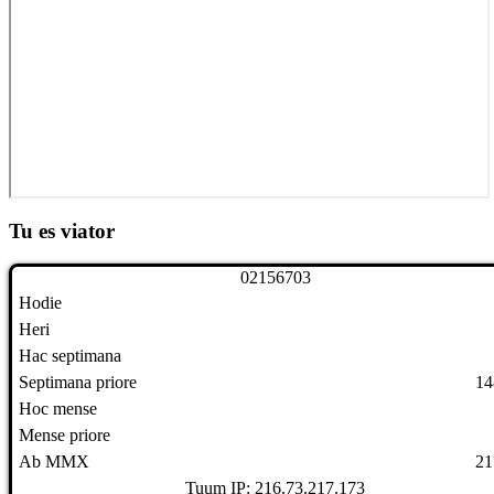
Tu es viator
0
2
1
5
6
7
0
3
Hodie
Heri
Hac septimana
Septimana priore
14
Hoc mense
Mense priore
Ab MMX
21
Tuum IP: 216.73.217.173