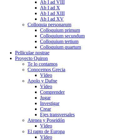
Ab I ad VIII
Ab I ad X
Ab I ad XIII
Ab I ad XV
Colloquia personarum
Colloquium primum
Colloquium secundum
Colloquium tertium
Colloquium quartum
Pelliculae nostrae
Proyecto Quiron
Te lo contamos
Conocemos Grecia
Vídeo
Apolo y Dafne
Vídeo
Comprender
Jugar
Investigar
Crear
Ejes transversales
Atenea y Poseidón
Vídeo
El rapto de Europa
Vídeo