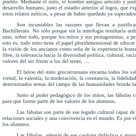
pueblo. Mediante el mito, el hombre antiguo articuló y just
desarrollo humano, justo el estadio anterior al logos, que ex
estos relatos míticos, a pesar de haber quedado ya superado
Son incontables las razones que llevan a justific
Bachillerato. No sólo porque sin la mitología resultaría ard
sino, sobre todo, porque los mitos y sus protagonistas, a pe
esto es, todo mito tiene el papel pluridimens
ional de educar 
la visión de los ancianos como seña de la experiencia human
libre, la tolerancia hacia la diversidad política, cultural, ra
valores del ser frente a los del tener, …
El héroe del mito grecorromano encarna todos los valor
virtud, la valentía, la moderación, la constancia, la fideli
determinados temas del campo de las humanidades brinda la p
Junto al poder pedagógico de los mitos, las fábulas 
para que forme parte de los valores de los alumnos.
Las fábulas son parte de ese legado cultural capaz de
relaciones sociales y una convivencia en el mundo. Es por el
los alumnos.
Las fábulas, además de ese carácter didáctico y moral