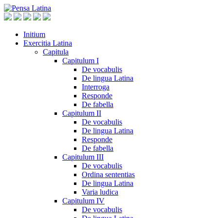
Initium
Exercitia Latina
Capitula
Capitulum I
De vocabulis
De lingua Latina
Interroga
Responde
De fabella
Capitulum II
De vocabulis
De lingua Latina
Responde
De fabella
Capitulum III
De vocabulis
Ordina sententias
De lingua Latina
Varia ludica
Capitulum IV
De vocabulis