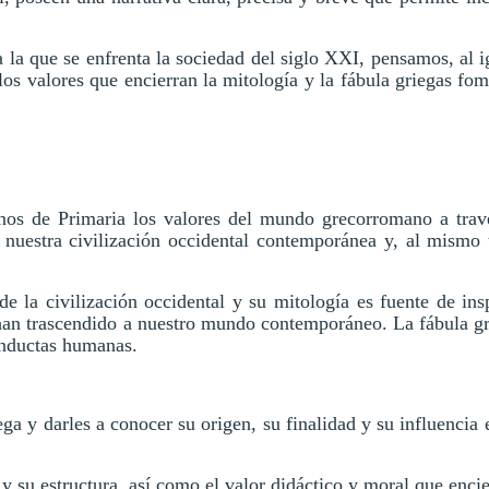
a la que se enfrenta la sociedad del siglo XXI, pensamos, al ig
os valores que encierran la mitología y la fábula griegas fome
nos de Primaria los valores del mundo grecorromano a travé
e nuestra civilización occidental contemporánea y, al mismo 
la civilización occidental y su mitología es fuente de inspi
han trascendido a nuestro mundo contemporáneo. La fábula grie
onductas humanas.
ga y darles a conocer su origen, su finalidad y su influencia 
 y su estructura, así como el valor didáctico y moral que encie