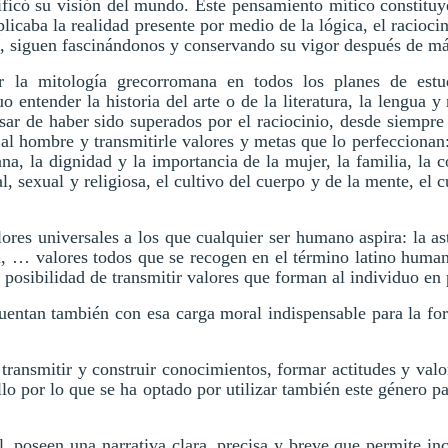
ificó su visión del mundo. Este pensamiento mítico constituy
plicaba la realidad presente por medio de la lógica, el racioc
s, siguen fascinándonos y conservando su vigor después de má
ar la mitología grecorromana en todos los planes de estud
uo entender la historia del arte o de la literatura, la lengua 
sar de haber sido superados por el raciocinio, desde siempre 
al hombre y transmitirle valores y metas que lo perfeccionan: 
a, la dignidad y la importancia de la mujer, la familia, la co
cial, sexual y religiosa, el cultivo del cuerpo y de la mente, e
es universales a los que cualquier ser humano aspira: la astuc
dad, … valores todos que se recogen en el término latino human
osibilidad de transmitir valores que forman al individuo en p
cuentan también con esa carga moral indispensable para la f
 transmitir y construir conocimientos, formar actitudes y val
lo por lo que se ha optado por utilizar también este género pa
, poseen una narrativa clara, precisa y breve que permite in