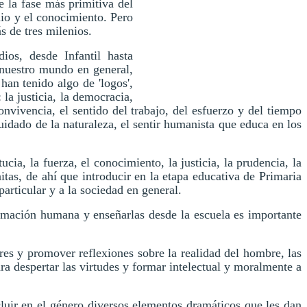
e la fase más primitiva del
inio y el conocimiento. Pero
s de tres milenios.
ios, desde Infantil hasta
y nuestro mundo en general,
han tenido algo de 'logos',
la justicia, la democracia,
nvivencia, el sentido del trabajo, del esfuerzo y del tiempo
l cuidado de la naturaleza, el sentir humanista que educa en los
ia, la fuerza, el conocimiento, la justicia, la prudencia, la
itas, de ahí que introducir en la etapa educativa de Primaria
articular y a la sociedad en general.
ormación humana y enseñarlas desde la escuela es importante
ores y promover reflexiones sobre la realidad del hombre, las
ra despertar las virtudes y formar intelectual y moralmente a
cluir en el género diversos elementos dramáticos que les dan