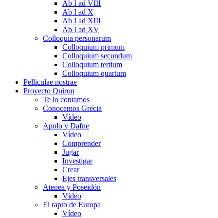
Ab I ad VIII
Ab I ad X
Ab I ad XIII
Ab I ad XV
Colloquia personarum
Colloquium primum
Colloquium secundum
Colloquium tertium
Colloquium quartum
Pelliculae nostrae
Proyecto Quiron
Te lo contamos
Conocemos Grecia
Vídeo
Apolo y Dafne
Vídeo
Comprender
Jugar
Investigar
Crear
Ejes transversales
Atenea y Poseidón
Vídeo
El rapto de Europa
Vídeo