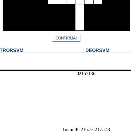
0
2
1
5
7
1
3
6
Tuum IP: 216.73.217.143