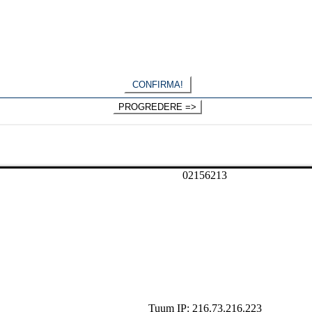
0
2
1
5
6
2
1
3
Tuum IP: 216.73.216.223