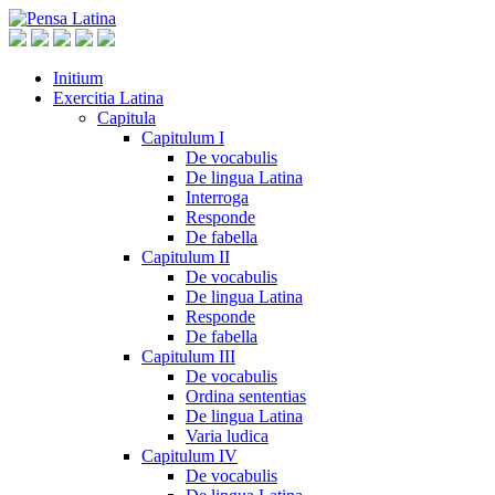
Initium
Exercitia Latina
Capitula
Capitulum I
De vocabulis
De lingua Latina
Interroga
Responde
De fabella
Capitulum II
De vocabulis
De lingua Latina
Responde
De fabella
Capitulum III
De vocabulis
Ordina sententias
De lingua Latina
Varia ludica
Capitulum IV
De vocabulis