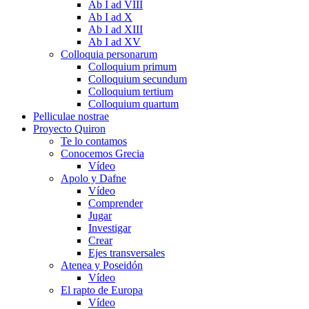
Ab I ad VIII
Ab I ad X
Ab I ad XIII
Ab I ad XV
Colloquia personarum
Colloquium primum
Colloquium secundum
Colloquium tertium
Colloquium quartum
Pelliculae nostrae
Proyecto Quiron
Te lo contamos
Conocemos Grecia
Vídeo
Apolo y Dafne
Vídeo
Comprender
Jugar
Investigar
Crear
Ejes transversales
Atenea y Poseidón
Vídeo
El rapto de Europa
Vídeo