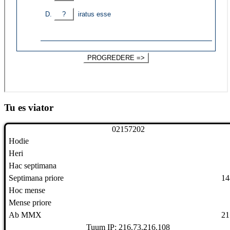
Tu es viator
0
2
1
5
7
2
0
2
Hodie
Heri
Hac septimana
Septimana priore
14
Hoc mense
Mense priore
Ab MMX
21
Tuum IP: 216.73.216.108