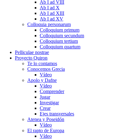
Ab I ad VIII
Ab I ad X
Ab I ad XIII
Ab I ad XV
Colloquia personarum
Colloquium primum
Colloquium secundum
Colloquium tertium
Colloquium quartum
Pelliculae nostrae
Proyecto Quiron
Te lo contamos
Conocemos Grecia
Vídeo
Apolo y Dafne
Vídeo
Comprender
Jugar
Investigar
Crear
Ejes transversales
Atenea y Poseidón
Vídeo
El rapto de Europa
Vídeo