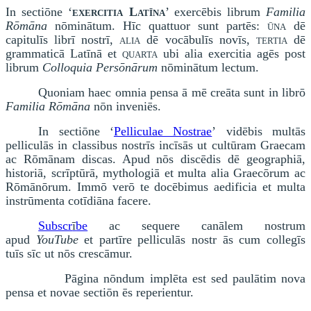
In sectiōne ‘
exercitia Latīna
’ exercēbis librum
Familia
Rōmāna
nōminātum. Hīc quattuor sunt partēs:
ūna
dē
capitulīs librī nostrī,
alia
dē vocābulīs novīs,
tertia
dē
grammaticā Latīnā et
quarta
ubi alia exercitia agēs post
librum
Colloquia Persōnārum
nōminātum lectum.
Quoniam haec omnia pensa ā mē creāta sunt in librō
Familia Rōmāna
nōn inveniēs.
In sectiōne ‘
Pelliculae Nostrae
’
vidēbis multās
pelliculās in classibus nostrīs incīsās ut cultūram Graecam
ac Rōmānam discas. Apud nōs discēdis dē geographiā,
historiā, scrīptūrā, mythologiā et multa alia Graecōrum ac
Rōmānōrum. Immō verō te docēbimus aedificia et multa
instrūmenta cotīdiāna facere.
Subscr
ī
be
ac sequ
e
re can
ā
lem nostrum
apud
YouTube
et part
ī
re pellicul
ā
s nostr
ā
s cum colleg
ī
s
tu
ī
s s
ī
c ut n
ō
s cresc
ā
mur.
Pāgina nōndum implēta est sed paulātim nova
pensa et novae secti
ō
n
ē
s reperientur.