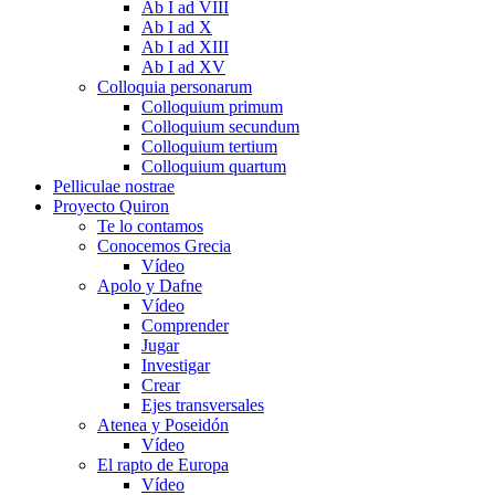
Ab I ad VIII
Ab I ad X
Ab I ad XIII
Ab I ad XV
Colloquia personarum
Colloquium primum
Colloquium secundum
Colloquium tertium
Colloquium quartum
Pelliculae nostrae
Proyecto Quiron
Te lo contamos
Conocemos Grecia
Vídeo
Apolo y Dafne
Vídeo
Comprender
Jugar
Investigar
Crear
Ejes transversales
Atenea y Poseidón
Vídeo
El rapto de Europa
Vídeo