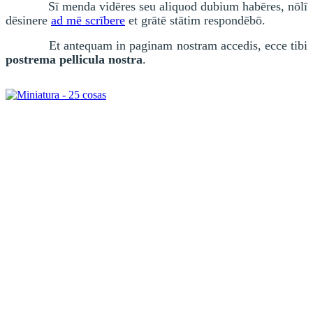
Sī menda vidēres seu aliquod dubium habēres, nōlī
dēsinere
ad mē scrībere
et grātē stātim respondēbō.
Et antequam in paginam nostram accedis, ecce tibi
postrema pellicula nostra
.