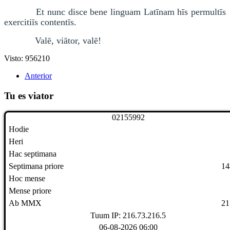
Et nunc disce bene linguam Latīnam hīs permultīs
exercitiīs contentīs.
Valē, viātor, valē!
Visto: 956210
Anterior
Tu es viator
0
2
1
5
5
9
9
2
Hodie
Heri
Hac septimana
Septimana priore
14
Hoc mense
Mense priore
Ab MMX
21
Tuum IP: 216.73.216.5
06-08-2026 06:00