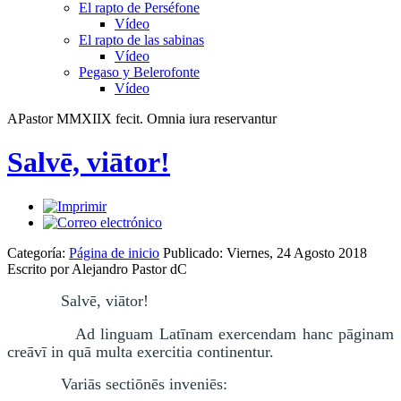
El rapto de Perséfone
Vídeo
El rapto de las sabinas
Vídeo
Pegaso y Belerofonte
Vídeo
APastor MMXIIX fecit. Omnia iura reservantur
Salvē, viātor!
Categoría:
Página de inicio
Publicado: Viernes, 24 Agosto 2018
Escrito por Alejandro Pastor dC
Salvē, viātor!
Ad linguam Latīnam exercendam hanc pāginam
creāvī in quā multa exercitia continentur.
Variās sectiōnēs inveniēs: