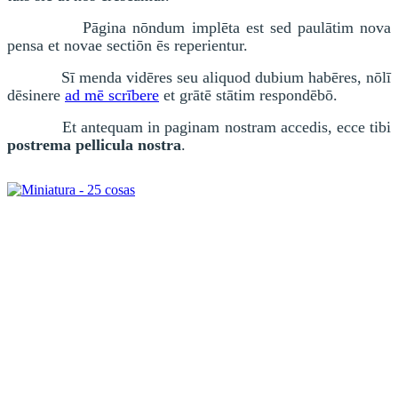
Pāgina nōndum implēta est sed paulātim nova
pensa et novae secti
ō
n
ē
s reperientur.
Sī menda vidēres seu aliquod dubium habēres, nōlī
dēsinere
ad mē scrībere
et grātē stātim respondēbō.
Et antequam in paginam nostram accedis, ecce tibi
postrema pellicula nostra
.