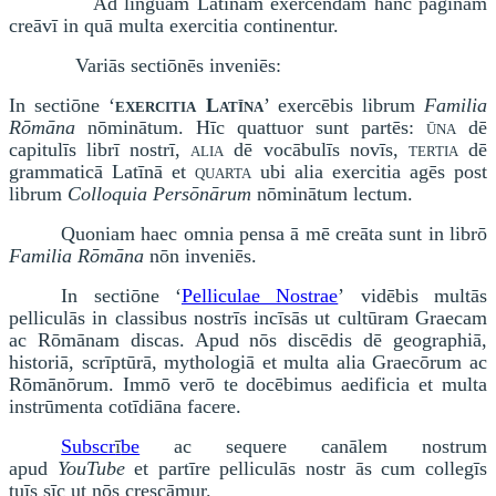
Ad linguam Latīnam exercendam hanc pāginam
creāvī in quā multa exercitia continentur.
Variās sectiōnēs inveniēs:
In sectiōne ‘
exercitia Latīna
’ exercēbis librum
Familia
Rōmāna
nōminātum. Hīc quattuor sunt partēs:
ūna
dē
capitulīs librī nostrī,
alia
dē vocābulīs novīs,
tertia
dē
grammaticā Latīnā et
quarta
ubi alia exercitia agēs post
librum
Colloquia Persōnārum
nōminātum lectum.
Quoniam haec omnia pensa ā mē creāta sunt in librō
Familia Rōmāna
nōn inveniēs.
In sectiōne ‘
Pelliculae Nostrae
’
vidēbis multās
pelliculās in classibus nostrīs incīsās ut cultūram Graecam
ac Rōmānam discas. Apud nōs discēdis dē geographiā,
historiā, scrīptūrā, mythologiā et multa alia Graecōrum ac
Rōmānōrum. Immō verō te docēbimus aedificia et multa
instrūmenta cotīdiāna facere.
Subscr
ī
be
ac sequ
e
re can
ā
lem nostrum
apud
YouTube
et part
ī
re pellicul
ā
s nostr
ā
s cum colleg
ī
s
tu
ī
s s
ī
c ut n
ō
s cresc
ā
mur.