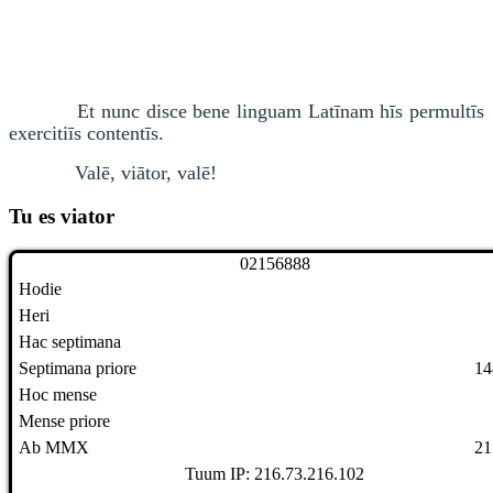
Et nunc disce bene linguam Latīnam hīs permultīs
exercitiīs contentīs.
Valē, viātor, valē!
Tu es viator
0
2
1
5
6
8
8
8
Hodie
Heri
Hac septimana
Septimana priore
14
Hoc mense
Mense priore
Ab MMX
21
Tuum IP: 216.73.216.102