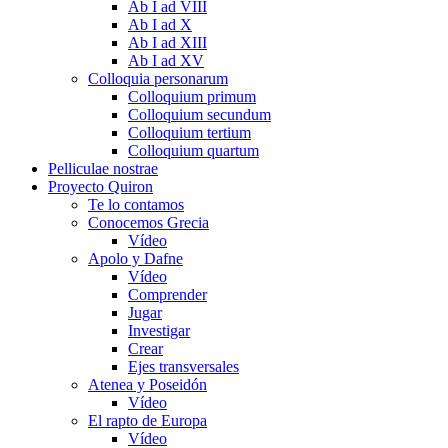
Ab I ad VIII
Ab I ad X
Ab I ad XIII
Ab I ad XV
Colloquia personarum
Colloquium primum
Colloquium secundum
Colloquium tertium
Colloquium quartum
Pelliculae nostrae
Proyecto Quiron
Te lo contamos
Conocemos Grecia
Vídeo
Apolo y Dafne
Vídeo
Comprender
Jugar
Investigar
Crear
Ejes transversales
Atenea y Poseidón
Vídeo
El rapto de Europa
Vídeo