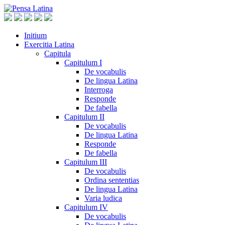
Initium
Exercitia Latina
Capitula
Capitulum I
De vocabulis
De lingua Latina
Interroga
Responde
De fabella
Capitulum II
De vocabulis
De lingua Latina
Responde
De fabella
Capitulum III
De vocabulis
Ordina sententias
De lingua Latina
Varia ludica
Capitulum IV
De vocabulis