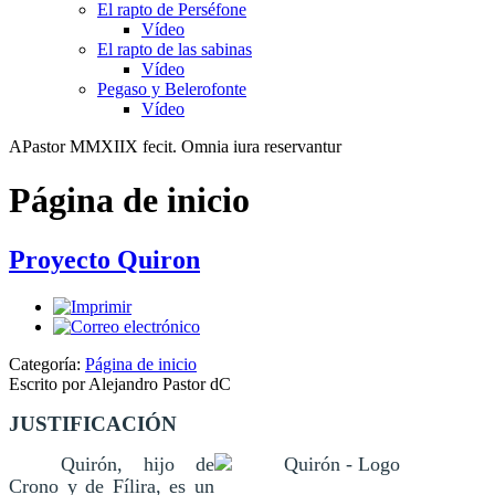
El rapto de Perséfone
Vídeo
El rapto de las sabinas
Vídeo
Pegaso y Belerofonte
Vídeo
APastor MMXIIX fecit. Omnia iura reservantur
Página de inicio
Proyecto Quiron
Categoría:
Página de inicio
Escrito por Alejandro Pastor dC
JUSTIFICACIÓN
Quirón, hijo de
Crono y de Fílira, es un